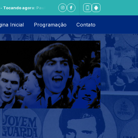
do agora: Paulo Sérgio - Para o Diabo Os Conselhos de Vocês#
ina Inicial
Programação
Contato