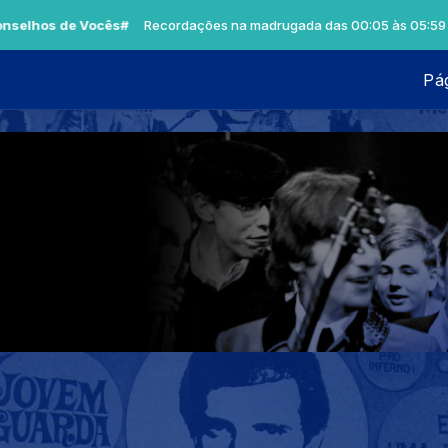
os de Vocês#
Recordações na madrugada das 00:05 às 05:59 -
Tocan
Pág