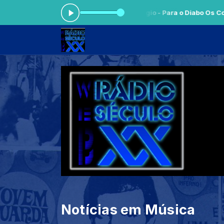
 às 05:59 -
Tocando agora: Paulo Sérgio - Para o Diabo Os Conselh
Notícias em Música