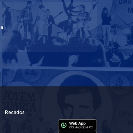
 que observar e qual o melhor local para acompan
da
uper-Netuno e uma super-Terra Planetas orbitam a
z formação de placas nocivas no cérebro com Alzhe
Recados