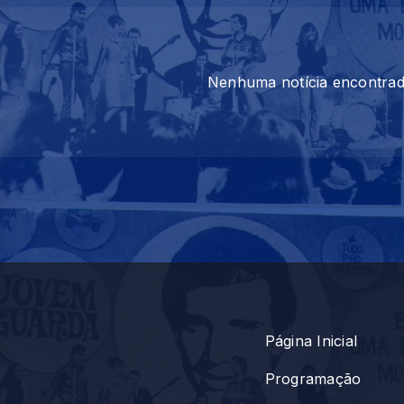
rlua em quase 70 anos Especialistas dão dicas do
Nenhuma notícia encontra
tistas brasileiros descobrem dois planetas: um s
oga experimental contra Alzheimer Nova droga redu
Página Inicial
Programação